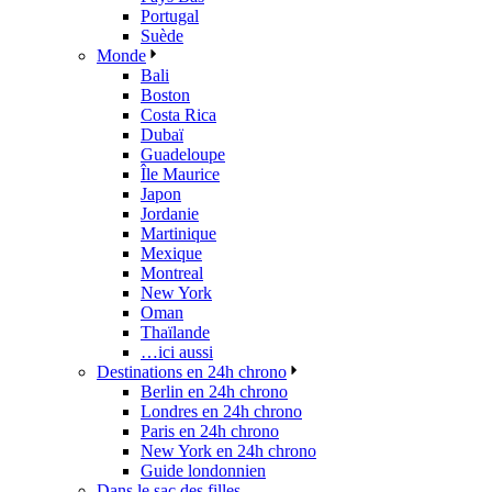
Portugal
Suède
Monde
Bali
Boston
Costa Rica
Dubaï
Guadeloupe
Île Maurice
Japon
Jordanie
Martinique
Mexique
Montreal
New York
Oman
Thaïlande
…ici aussi
Destinations en 24h chrono
Berlin en 24h chrono
Londres en 24h chrono
Paris en 24h chrono
New York en 24h chrono
Guide londonnien
Dans le sac des filles