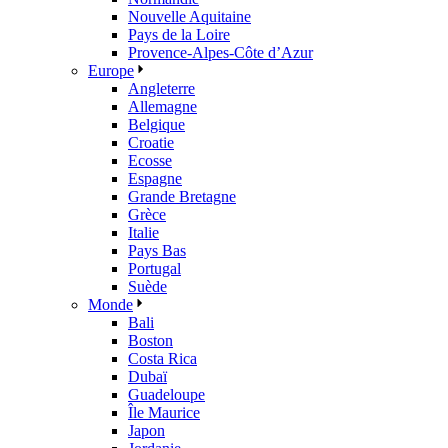
Nouvelle Aquitaine
Pays de la Loire
Provence-Alpes-Côte d’Azur
Europe
Angleterre
Allemagne
Belgique
Croatie
Ecosse
Espagne
Grande Bretagne
Grèce
Italie
Pays Bas
Portugal
Suède
Monde
Bali
Boston
Costa Rica
Dubaï
Guadeloupe
Île Maurice
Japon