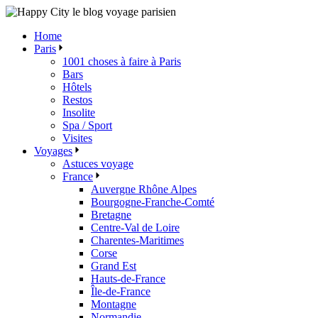
Skip
to
Home
the
Paris
content
1001 choses à faire à Paris
Bars
Hôtels
Restos
Insolite
Spa / Sport
Visites
Voyages
Astuces voyage
France
Auvergne Rhône Alpes
Bourgogne-Franche-Comté
Bretagne
Centre-Val de Loire
Charentes-Maritimes
Corse
Grand Est
Hauts-de-France
Île-de-France
Montagne
Normandie