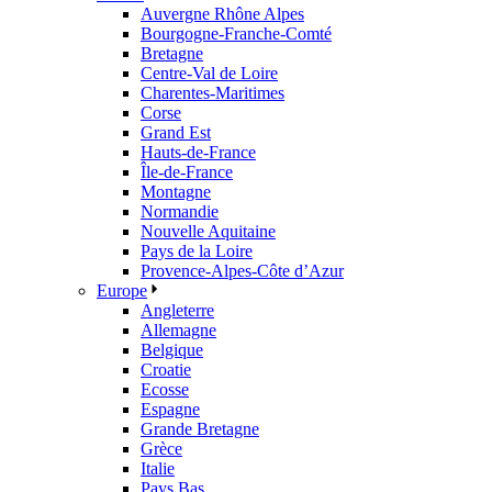
Auvergne Rhône Alpes
Bourgogne-Franche-Comté
Bretagne
Centre-Val de Loire
Charentes-Maritimes
Corse
Grand Est
Hauts-de-France
Île-de-France
Montagne
Normandie
Nouvelle Aquitaine
Pays de la Loire
Provence-Alpes-Côte d’Azur
Europe
Angleterre
Allemagne
Belgique
Croatie
Ecosse
Espagne
Grande Bretagne
Grèce
Italie
Pays Bas