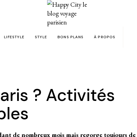
LIFESTYLE
STYLE
BONS PLANS
À PROPOS
Paris
yage
Automobile
Beauty in the City
Bons plans et codes promo !
Team
Bien-être
Beauté
Astuces voyage
Revue de presse
Déco
Mode
Collaborations
aris ? Activités
Food & Drink
Spas
Wish list voyages
bles
ns en 24h chrono
Livres
Tattoos
Politique de confid
des filles
Shopping
FAQ
Kids
dant de nombreux mois mais regorge toujours de m