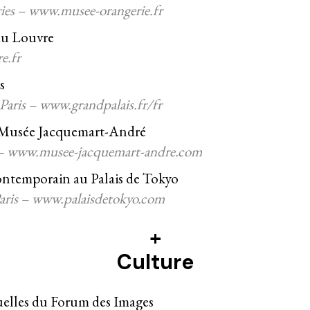
eries – www.musee-orangerie.fr
 du Louvre
e.fr
s
aris – www.grandpalais.fr/fr
u Musée Jacquemart-André
 – www.musee-jacquemart-andre.com
contemporain au Palais de Tokyo
aris – www.palaisdetokyo.com
+
Culture
nuelles du Forum des Images