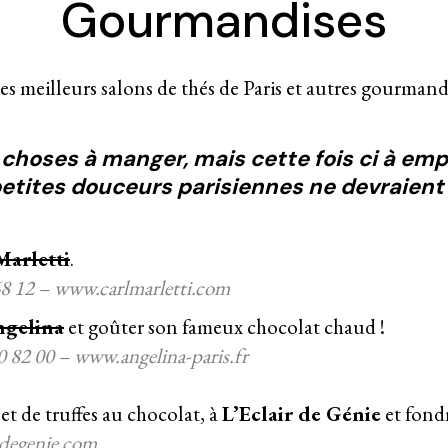
Gourmandises
choses à manger, mais cette fois ci à emp
 petites douceurs parisiennes ne devraient 
Marletti
.
68 12 – www.carlmarletti.com
gelina
et goûter son fameux chocolat chaud !
0 82 00 – www.angelina-paris.fr
 et de truffes au chocolat, à
L’Eclair de Génie
et fondr
irdegenie.com