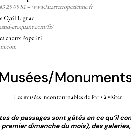
3 29 09 81 – www.latartetropezienne.fr
e Cyril Lignac
rmand-croquant.com/fr/
des choux Popelini
ini.com
Musées/Monument
stes de passages sont gâtés en ce qu’il con
 premier dimanche du mois), des galeries