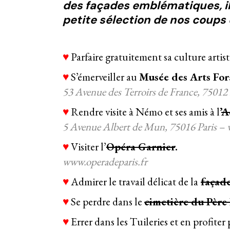
des façades emblématiques, il 
petite sélection de nos coups 
♥
Parfaire gratuitement sa culture artis
♥
S’émerveiller au
Musée des Arts For
53 Avenue des Terroirs de France, 75012
♥
Rendre visite à Némo et ses amis à l
’
A
5 Avenue Albert de Mun, 75016 Paris –
♥
Visiter l’
Opéra Garnier
.
www.operadeparis.fr
♥
Admirer le travail délicat de la
façad
♥
Se perdre dans le
cimetière du Père
♥
Errer dans les Tuileries et en profite