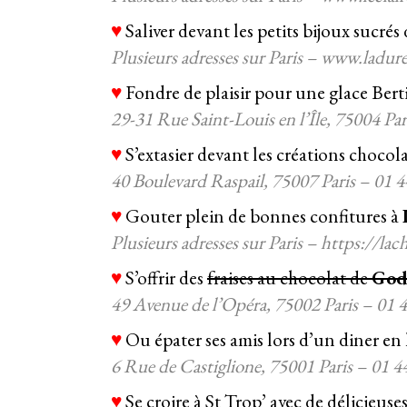
♥
Saliver devant les petits bijoux sucrés
Plusieurs adresses sur Paris – www.ladure
♥
Fondre de plaisir pour une glace Bertil
29-31 Rue Saint-Louis en l’Île, 75004 Pa
♥
S’extasier devant les créations chocol
40 Boulevard Raspail, 75007 Paris – 01
♥
Gouter plein de
bonnes confitures à
Plusieurs adresses sur Paris – https://l
♥
S’offrir des
fraises au chocolat de
God
49 Avenue de l’Opéra, 75002 Paris – 01 
♥
Ou épater ses amis lors d’un diner en
6 Rue de Castiglione, 75001 Paris – 01 4
♥
Se croire à St Trop’ avec de délicieuse