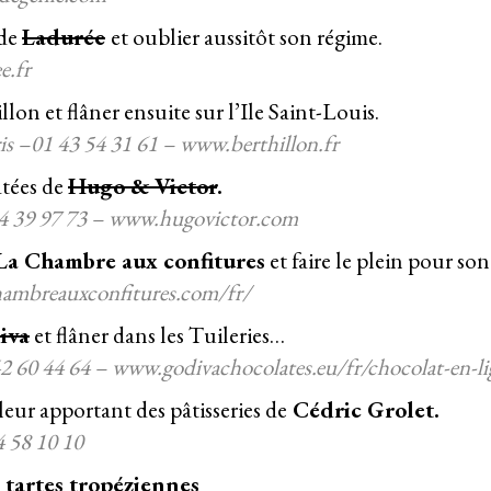
 de
Ladu
rée
et oublier aussitôt son régime.
e.fr
lon et flâner ensuite sur l’Ile Saint-Louis.
ris –01 43 54 31 61 – www.berthillon.fr
atées de
Hugo & Victor
.
 44 39 97 73 – www.hugovictor.com
La Chambre aux confitures
et faire le plein pour so
achambreauxconfitures.com/fr/
iva
et flâner dans les Tuileries…
42 60 44 64 – www.godivachocolates.eu/fr/chocolat-en-l
 leur apportant des
pâtisseries de
Cédric Grolet
.
4 58 10 10
s
tartes tropéziennes