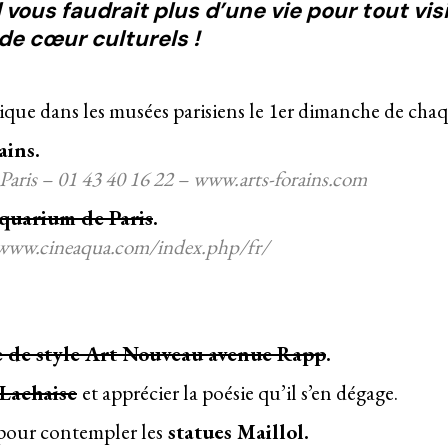
vous faudrait plus d’une vie pour tout vis
de cœur culturels !
tique dans les musées parisiens le 1er dimanche de cha
ains
.
 Paris – 01 43 40 16 22 – www.arts-forains.com
quarium de Paris
.
 www.cineaqua.com/index.php/fr/
e de style Art Nouveau avenue Rapp
.
 Lachaise
et apprécier la poésie qu’il s’en dégage.
r pour contempler les
statues Maillol
.