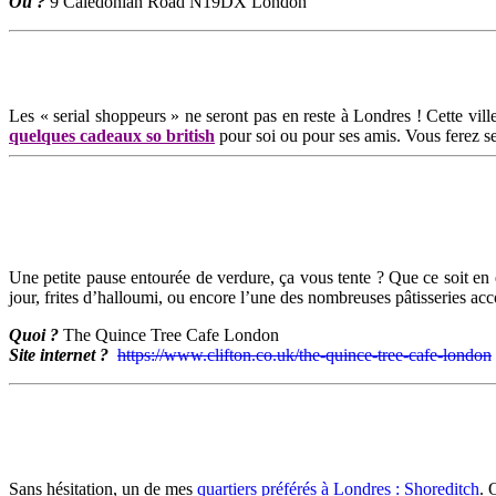
Où ?
9 Caledonian Road N19DX London
Les « serial shoppeurs » ne seront pas en reste à Londres ! Cette vil
quelques cadeaux so british
pour soi ou pour ses amis. Vous ferez s
Une petite pause entourée de verdure, ça vous tente ? Que ce soit en
jour, frites d’halloumi, ou encore l’une des nombreuses pâtisseries acc
Quoi ?
The Quince Tree Cafe London
Site internet ?
https://www.clifton.co.uk/the-quince-tree-cafe-london
Sans hésitation, un de mes
quartiers préférés à Londres : Shoreditch
. 