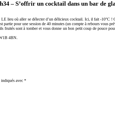
h34 – S’offrir un cocktail dans un bar de gl
ieu où aller se délecter d’un délicieux cocktail. Ici, il fait -10°C ! O
st partie pour une session de 40 minutes (un compte à rebours vous prév
ails fruités sont à tomber et vous donne un bon petit coup de pouce pour
, W1B 4BN.
t indiqués avec
*