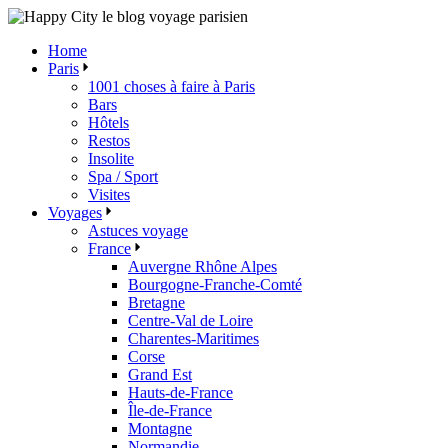
Skip
to
Home
the
Paris
content
1001 choses à faire à Paris
Bars
Hôtels
Restos
Insolite
Spa / Sport
Visites
Voyages
Astuces voyage
France
Auvergne Rhône Alpes
Bourgogne-Franche-Comté
Bretagne
Centre-Val de Loire
Charentes-Maritimes
Corse
Grand Est
Hauts-de-France
Île-de-France
Montagne
Normandie