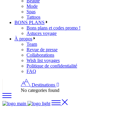
Beauté
Mode
Spas
Tattoos
BONS PLANS
Bons plans et codes promo !
Astuces voyage
À propos
Team
Revue de presse
Collaborations
Wish list voyages
Politique de confidentialité
FAQ
Destinations
No categories found