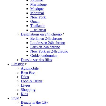
Jordanie
Martinique
Mexique
Montreal
New York
Oman
Thaïlande
…ici aussi
Destinations en 24h chrono
Berlin en 24h chrono
Londres en 24h chrono
Paris en 24h chrono
New York en 24h chrono
Guide londonnien
Dans le sac des filles
Lifestyle
Automobile
Bien-être
Déco
Food & Drink
Livres
Shopping
Kids
Style
Beauty in the City