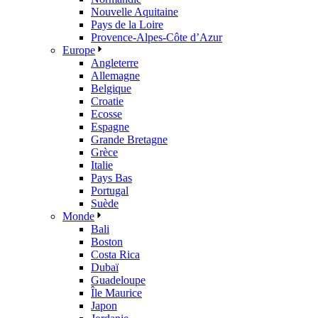
Nouvelle Aquitaine
Pays de la Loire
Provence-Alpes-Côte d’Azur
Europe
Angleterre
Allemagne
Belgique
Croatie
Ecosse
Espagne
Grande Bretagne
Grèce
Italie
Pays Bas
Portugal
Suède
Monde
Bali
Boston
Costa Rica
Dubaï
Guadeloupe
Île Maurice
Japon