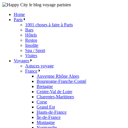
Skip
to
Home
the
Paris
content
1001 choses à faire à Paris
Bars
Hôtels
Restos
Insolite
Spa / Sport
Visites
Voyages
Astuces voyage
France
Auvergne Rhône Alpes
Bourgogne-Franche-Comté
Bretagne
Centre-Val de Loire
Charentes-Maritimes
Corse
Grand Est
Hauts-de-France
Île-de-France
Montagne
Normandie