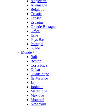
Angleterre
Allemagne
Belgique
Croatie
Ecosse
Espagne
Grande Bretagne
Grèce
Italie
Pays Bas
Portugal
Suède
Monde
Bali
Boston
Costa Rica
Dubaï
Guadeloupe
Île Maurice
Japon
Jordanie
Martinique
Mexique
Montreal
New York