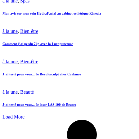
à la une
,
Spas
Mon avis sur mon soin HydraFacial au cabinet esthétique Rénecia
à la une
,
Bien-être
Comment j’ai perdu 7kg avec la Luxopuncture
à la une
,
Bien-être
J’ai testé pour vous… le Revolusculpt chez Carlance
à la une
,
Beauté
J’ai testé pour vous… le laser LAS 100 de Beurer
Load More