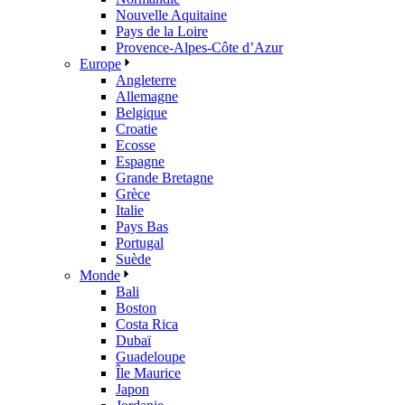
Nouvelle Aquitaine
Pays de la Loire
Provence-Alpes-Côte d’Azur
Europe
Angleterre
Allemagne
Belgique
Croatie
Ecosse
Espagne
Grande Bretagne
Grèce
Italie
Pays Bas
Portugal
Suède
Monde
Bali
Boston
Costa Rica
Dubaï
Guadeloupe
Île Maurice
Japon