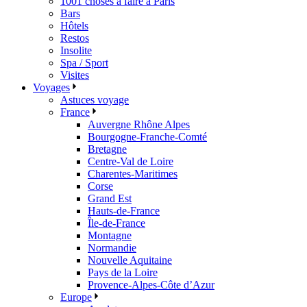
1001 choses à faire à Paris
Bars
Hôtels
Restos
Insolite
Spa / Sport
Visites
Voyages
Astuces voyage
France
Auvergne Rhône Alpes
Bourgogne-Franche-Comté
Bretagne
Centre-Val de Loire
Charentes-Maritimes
Corse
Grand Est
Hauts-de-France
Île-de-France
Montagne
Normandie
Nouvelle Aquitaine
Pays de la Loire
Provence-Alpes-Côte d’Azur
Europe