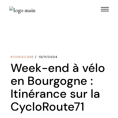
Skip
to
the
content
BOURGOGNE
13/11/2024
Week-end à vélo
en Bourgogne :
Itinérance sur la
CycloRoute71