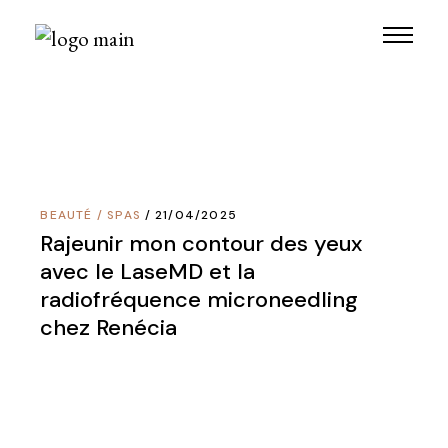
Skip
to
the
content
BEAUTÉ
/
SPAS
21/04/2025
Rajeunir mon contour des yeux
avec le LaseMD et la
radiofréquence microneedling
chez Renécia