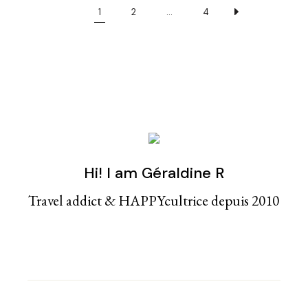
1
2
…
4
Hi! I am Géraldine R
Travel addict & HAPPYcultrice depuis 2010