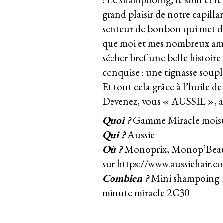
grand plaisir de notre capill
senteur de bonbon qui met d
que moi et mes nombreux amis
sécher bref une belle histoire 
conquise : une tignasse soup
Et tout cela grâce à l’huile 
Devenez, vous « AUSSIE », addi
Quoi ?
Gamme Miracle moist 
Qui ?
Aussie
Où ?
Monoprix, Monop’Beauty
sur
https://www.aussiehair.
c
Combien ?
Mini shampoing 1
minute miracle 2€30