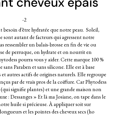
ant cheveux épais
t besoin d’être hydratée que notre peau. Soleil,
ne sont autant de facteurs qui agressent notre
pas ressembler un balais-brosse en fin de vie ou
ise de perruque, on hydrate et on nourrit en
hytodess pourra vous y aider. Cette marque 100 %
sans Paraben et sans silicone. Elle est à base
es et autres actifs de origines naturels. Elle regroupe
us par de vrais pros de la coiffure. Car Phytodess
»(qui signifie plantes) et une grande maison non
uxe : Dessanges » Et là ma Josiane, on tape dans le
otre huile si précieuse. À appliquer soit sur
 longueurs et les pointes des cheveux secs (ho