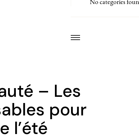
No categories fou
auté – Les
sables pour
e l’été