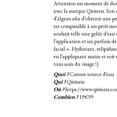
Attention un moment de douce
avec la marque Qiriness. Son s
d’algues afin d’obtenir une p
est comparable à un petit mom
souhait telle une gelée d’eau
l’application et un parfum des
facial ». Hydratant, relipidant
en l’appliquant matin et soir 
tous soin du visage !)
Quoi ?
Caresse source d’eau
Qui ?
Qiriness
Où ?
https://www.qiriness.c
Combien ?
19€99