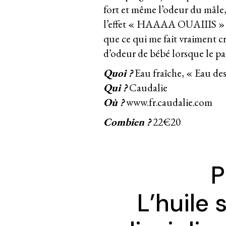
fort et même l’odeur du mâle,
l’effet « HAAAA OUAIIIS » et 
que ce qui me fait vraiment c
d’odeur de bébé lorsque le par
Quoi ?
Eau fraîche, « Eau des
Qui ?
Caudalie
Où ?
www.fr.caudalie.com
Combien ?
22€20
P
L’huile 