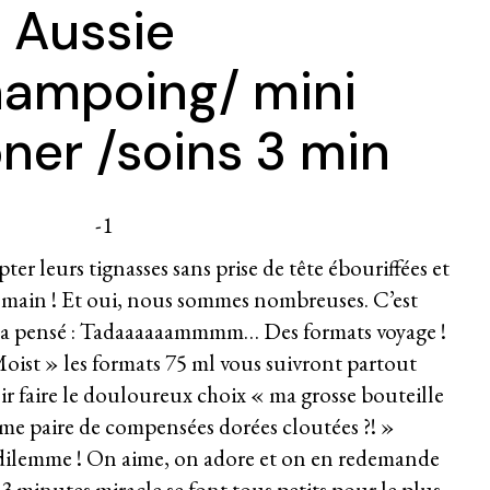
Aussie
hampoing/ mini
ner /soins 3 min
er leurs tignasses sans prise de tête ébouriffées et
a main ! Et oui, nous sommes nombreuses. C’est
 a pensé : Tadaaaaaammmm… Des formats voyage !
ist » les formats 75 ml vous suivront partout
ir faire le douloureux choix « ma grosse bouteille
me paire de compensées dorées cloutées ?! »
dilemme ! On aime, on adore et on en redemande
 3 minutes miracle se font tous petits pour le plus