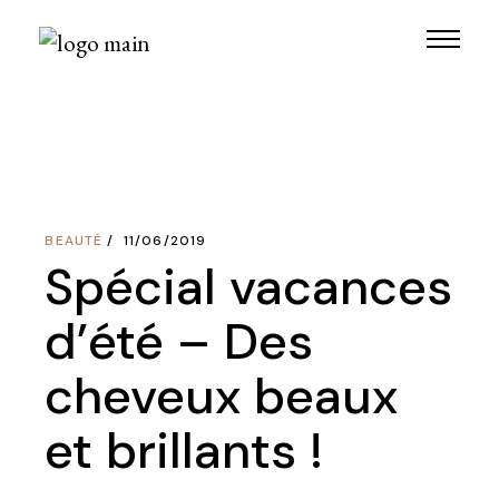
Skip
to
the
content
BEAUTÉ
11/06/2019
Spécial vacances
d’été – Des
cheveux beaux
et brillants !