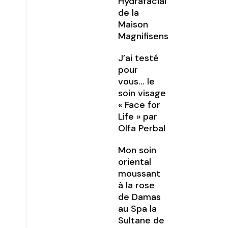
Hydrafacial
de la
Maison
Magnifisens
J’ai testé
pour
vous… le
soin visage
« Face for
Life » par
Olfa Perbal
Mon soin
oriental
moussant
à la rose
de Damas
au Spa la
Sultane de