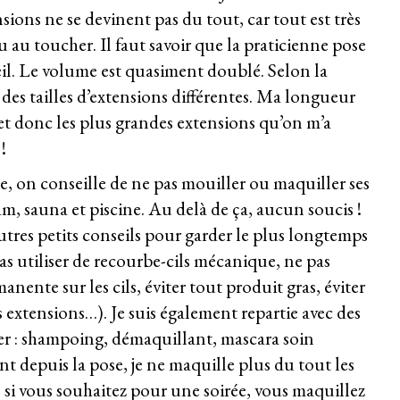
sions ne se devinent pas du tout, car tout est très
ou au toucher. Il faut savoir que la praticienne pose
il. Le volume est quasiment doublé. Selon la
e des tailles d’extensions différentes. Ma longueur
et donc les plus grandes extensions qu’on m’a
!
e, on conseille de ne pas mouiller ou maquiller ses
m, sauna et piscine. Au delà de ça, aucun soucis !
tres petits conseils pour garder le plus longtemps
as utiliser de recourbe-cils mécanique, n
e pas
anente sur les cils, é
viter tout produit gras, é
viter
es extensions…). Je suis également repartie avec des
r : shampoing, démaquillant, mascara soin
 depuis la pose, je ne maquille plus du tout les
ès, si vous souhaitez pour une soirée, vous maquillez