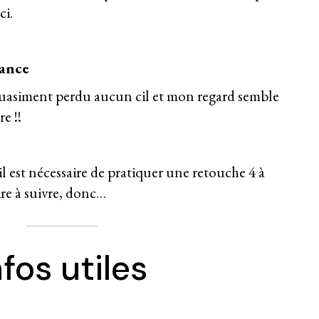
ci.
éance
i quasiment perdu aucun cil et mon regard semble
re !!
 il est nécessaire de pratiquer une retouche 4 à
ire à suivre, donc…
nfos utiles