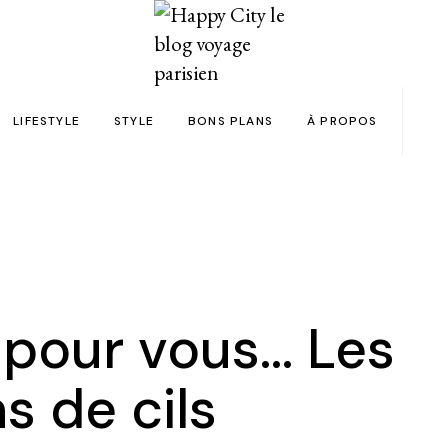
LIFESTYLE
STYLE
BONS PLANS
À PROPOS
Paris
yage
Automobile
Beauty in the City
Bons plans et codes promo !
Team
Bien-être
Beauté
Astuces voyage
Revue de presse
Déco
Mode
Collaborations
Food & Drink
Spas
Wish list voyages
é pour vous… Les
ns en 24h chrono
Livres
Tattoos
Politique de confid
s de cils
des filles
Shopping
FAQ
Kids