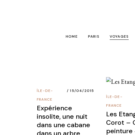
Skip
to
the
content
HOME
PARIS
VOYAGES
1001 choses à faire à 
Astuces vo
Bars
France
Hôtels
Europe
ÎLE-DE-
15/04/2015
Restos
Monde
ÎLE-DE-
FRANCE
Insolite
Destinatio
FRANCE
Expérience
Les Etan
insolite, une nuit
Spa / Sport
Dans le sac 
Corot – 
dans une cabane
Visites
peinture
dans un arbre