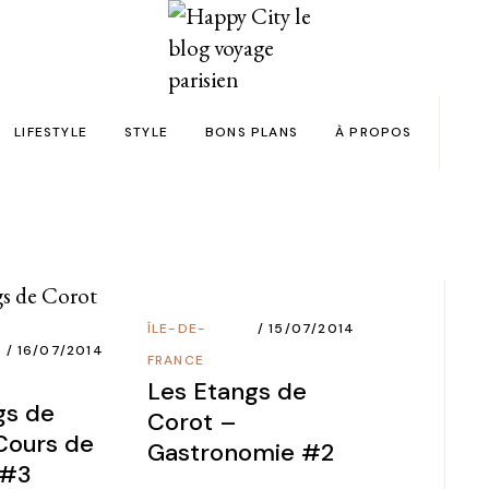
LIFESTYLE
STYLE
BONS PLANS
À PROPOS
Paris
yage
Automobile
Beauty in the City
Bons plans et codes promo !
Team
Bien-être
Beauté
Astuces voyage
Revue de presse
Déco
Mode
Collaborations
ÎLE-DE-
15/07/2014
Food & Drink
Spas
Wish list voyages
16/07/2014
FRANCE
ns en 24h chrono
Livres
Tattoos
Politique de confid
Les Etangs de
gs de
Corot –
des filles
Shopping
FAQ
Cours de
Gastronomie #2
Kids
 #3