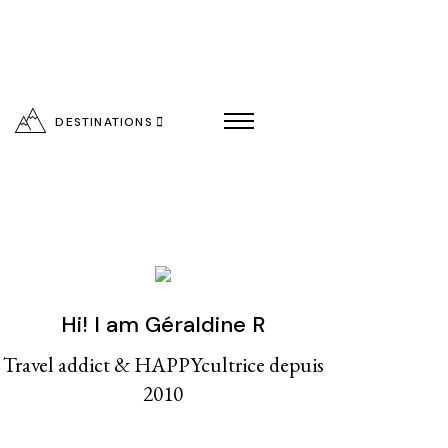
DESTINATIONS
Hi! I am Géraldine R
entialité
Travel addict & HAPPYcultrice depuis
2010