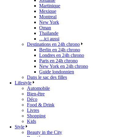
Jordanie
Martinique
Mexique
Montreal
New York
Oman
Thaïlande
…ici aussi
Destinations en 24h chrono
Berlin en 24h chrono
Londres en 24h chrono
Paris en 24h chrono
New York en 24h chrono
Guide londonnien
Dans le sac des filles
Lifestyle
Automobile
Bien-être
Déco
Food & Drink
Livres
Shopping
Kids
Style
Beauty in the City