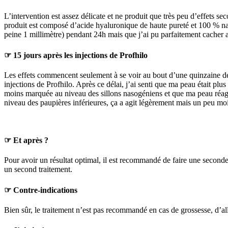
L’intervention est assez délicate et ne produit que très peu d’effets 
produit est composé d’acide hyaluronique de haute pureté et 100 % natu
peine 1 millimètre) pendant 24h mais que j’ai pu parfaitement cacher av
☞
15 jours après les injections de Profhilo
Les effets commencent seulement à se voir au bout d’une quinzaine de j
injections de Profhilo. Après ce délai, j’ai senti que ma peau était pl
moins marquée au niveau des sillons nasogéniens et que ma peau réag
niveau des paupières inférieures, ça a agit légèrement mais un peu moin
☞
Et après ?
Pour avoir un résultat optimal, il est recommandé de faire une seconde
un second traitement.
☞
Contre-indications
Bien sûr, le traitement n’est pas recommandé en cas de grossesse, d’a