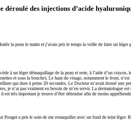
e déroulé des injections d’acide hyaluroniq
atée la peau le matin et j’avais pris le temps la veille de faire un léger
ède à un léger démaquillage de la peau et note, à l’aide d’un crayon, l
ettes et sous la bouche). Le haut du visage, notamment le front, n’est p
e brûlure qui dure à peine 20 secondes. Le Docteur m’avait donné une pet
res, je n’ai pas vraiment eu besoin de m’en servir. La dermatologue est t
il est très important je trouve d’être détendue afin de moins appréhende
 Pouget a pris le soin de me remaquiller avec un fond de teint léger. Ri