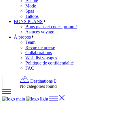
Beauté
Mode
Spas
Tattoos
BONS PLANS
Bons plans et codes promo !
Astuces voyage
À propos
Team
Revue de presse
Collaborations
Wish list voyages
Politique de confidentialité
FAQ
Destinations
No categories found