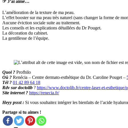
☞
J’ai aimé…
L’amélioration de la texture de ma peau.
L’effet booster sur ma peau très naturel (sans changer la forme de mon
Aucune éviction sociale suite au traitement.
Les conseils et les explications détaillées du Dr Pouget.
La décoration du cabinet.
La gentillesse de l’équipe.
Quoi ?
Profhilo
Où ?
Renécia – Centre dermato-esthétique du Dr. Caroline Pouget –
Tél ?
01 42 89 64 18
Rdv sur doctolib
?
https://www.doctolib.fr/centre-laser-et-esthetique
Site internet ?
https://renecia.fr/
Heyy pssst :
Si vous souhaitez intégrer les bienfaits de l’acide hyalu
Partage si tu aimes !