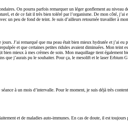
secondaires. On pourra parfois remarquer un léger gonflement au niveau de
rel, et de ce fait il très bien toléré par l’organisme. De mon côté, j’a
ec un peu de fond de teint. Je suis d’ailleurs retournée travailler à mon
ours. J’ai remarqué que ma peau était bien mieux hydratée et j’ai eu pl
us repulpée et que certaines petites ridules avaient diminuées. Mon teint 
it bien mieux à mes crèmes de soin. Mon maquillage tient également bi
s que j’aurais pu le souhaiter. Pour ça, le mesolift et le laser Erbium 
 séance à un mois d’intervalle. Pour le moment, je suis déjà très content
llaitement et de maladies auto-immunes. En cas de doute, il est toujours