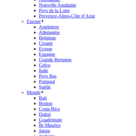
Nouvelle Aquitaine
Pays de la Loire
Provence-Alpes-Côte d’Azur
Europe
Angleterre
Allemagne
Belgique
Croatie
Ecosse
Espagne
Grande Bretagne
Grèce
Italie
Pays Bas
Portugal
Suède
Monde
Bali
Boston
Costa Rica
Dubaï
Guadeloupe
Île Maurice
Japon