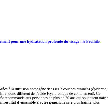
tement pour une hydratation profonde du visage : le Profhilo
.
ur. Grâce à la diffusion homogène dans les 3 couches cutanées (épiderme,
laire, donc différent de l’acide Hyaluronique de comblement). Ce
utôt recommandé aux personnes de plus de 30 ans qui souhaitent traiter
un résultat d’ensemble à votre peau.
Elle sera plus fraiche, plus