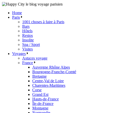
Skip
to
Home
the
Paris
content
1001 choses à faire à Paris
Bars
Hôtels
Restos
Insolite
Spa / Sport
Visites
Voyages
Astuces voyage
France
Auvergne Rhône Alpes
Bourgogne-Franche-Comté
Bretagne
Centre-Val de Loire
Charentes-Maritimes
Corse
Grand Est
Hauts-de-France
Île-de-France
Montagne
Normandie