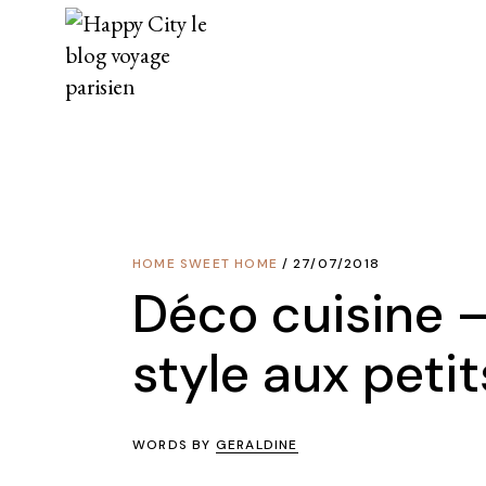
Skip
to
the
content
HOME SWEET HOME
27/07/2018
Déco cuisine 
style aux peti
WORDS BY
GERALDINE