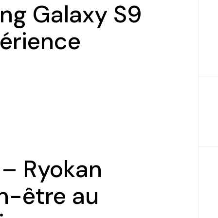
ng Galaxy S9
périence
 – Ryokan
n-être au