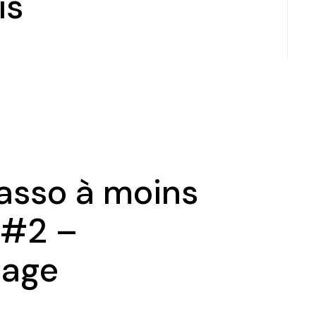
is
asso à moins
 #2 –
lage