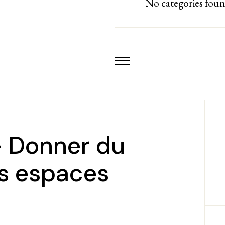
No categories fou
– Donner du
ts espaces