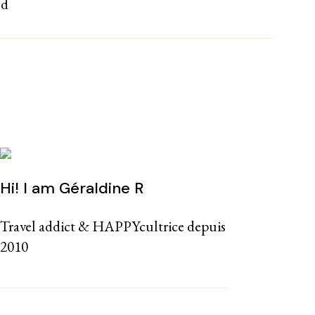
nd
Hi! I am Géraldine R
Travel addict & HAPPYcultrice depuis
2010