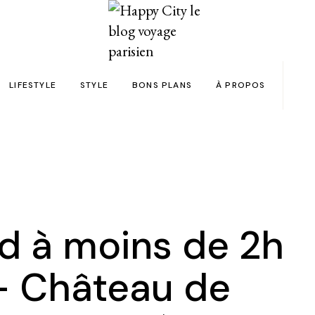
LIFESTYLE
STYLE
BONS PLANS
À PROPOS
Paris
yage
Automobile
Beauty in the City
Bons plans et codes promo !
Team
Bien-être
Beauté
Astuces voyage
Revue de presse
Déco
Mode
Collaborations
Food & Drink
Spas
Wish list voyages
 à moins de 2h
ns en 24h chrono
Livres
Tattoos
Politique de confid
 – Château de
des filles
Shopping
FAQ
Kids