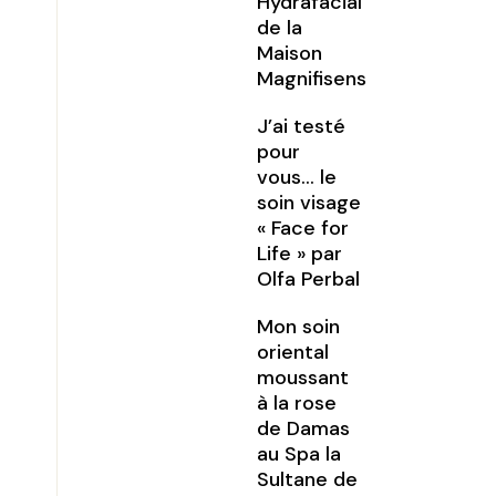
Hydrafacial
de la
Maison
Magnifisens
J’ai testé
pour
vous… le
soin visage
« Face for
Life » par
Olfa Perbal
Mon soin
oriental
moussant
à la rose
de Damas
au Spa la
Sultane de