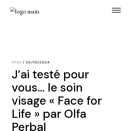
Skip
to
the
content
SPAS
20/10/2024
J’ai testé pour
vous… le soin
visage « Face for
Life » par Olfa
Perbal