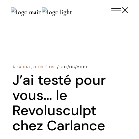
Skip
to
the
content
À LA UNE
,
BIEN-ÊTRE
30/06/2019
J’ai testé pour
vous… le
Revolusculpt
chez Carlance