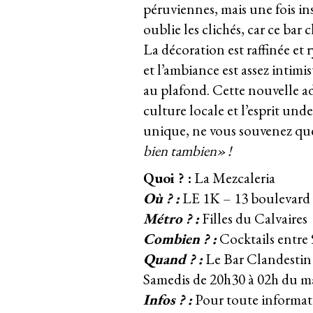
péruviennes, mais une fois in
oublie les clichés, car ce bar
La décoration est raffinée et 
et l’ambiance est assez intimi
au plafond. Cette nouvelle adr
culture locale et l’esprit un
unique, ne vous souvenez qu
bien tambien» !
Quoi ? :
La Mezcaleria
Où ? :
LE 1K – 13 boulevard 
Métro ? :
Filles du Calvaires
Combien ? :
Cocktails entre 
Quand ? :
Le Bar Clandestin d
Samedis de 20h30 à 02h du ma
Infos ? :
Pour toute informati