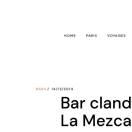
Skip
to
the
content
HOME
PARIS
VOYAGES
1001 choses à faire à 
Astuces vo
Bars
France
Hôtels
Europe
BARS
14/12/2014
Restos
Monde
Bar cland
Insolite
Destinatio
La Mezca
Spa / Sport
Dans le sac 
Visites