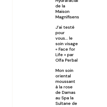
Hydrafacial
de la
Maison
Magnifisens
J’ai testé
pour
vous… le
soin visage
« Face for
Life » par
Olfa Perbal
Mon soin
oriental
moussant
à la rose
de Damas
au Spa la
Sultane de