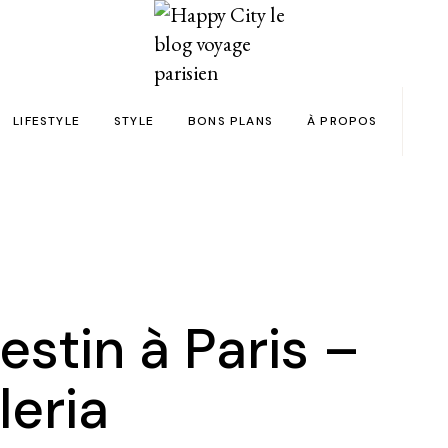
LIFESTYLE
STYLE
BONS PLANS
À PROPOS
Paris
yage
Automobile
Beauty in the City
Bons plans et codes promo !
Team
Bien-être
Beauté
Astuces voyage
Revue de presse
Déco
Mode
Collaborations
Food & Drink
Spas
Wish list voyages
estin à Paris –
ns en 24h chrono
Livres
Tattoos
Politique de confid
leria
des filles
Shopping
FAQ
Kids