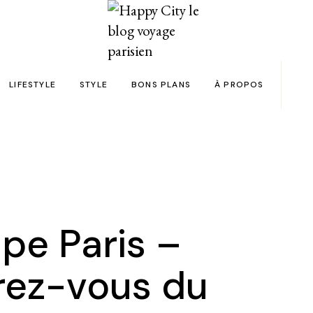
LIFESTYLE
STYLE
BONS PLANS
À PROPOS
Paris
yage
Automobile
Beauty in the City
Bons plans et codes promo !
Team
Bien-être
Beauté
Astuces voyage
Revue de presse
Déco
Mode
Collaborations
Food & Drink
Spas
Wish list voyages
e Paris –
ns en 24h chrono
Livres
Tattoos
Politique de confid
ez-vous du
des filles
Shopping
FAQ
Kids