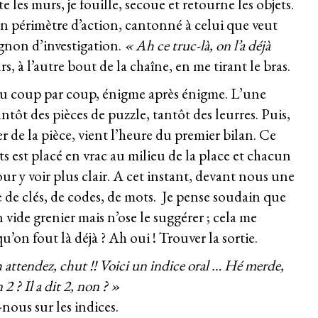
te les murs, je fouille, secoue et retourne les objets.
son périmètre d’action, cantonné à celui que veut
gnon d’investigation.
« Ah ce truc-là, on l’a déjà
, à l’autre bout de la chaîne, en me tirant le bras.
au coup par coup, énigme après énigme. L’une
antôt des pièces de puzzle, tantôt des leurres. Puis,
er de la pièce, vient l’heure du premier bilan. Ce
est placé en vrac au milieu de la place et chacun
ur y voir plus clair. A cet instant, devant nous une
de clés, de codes, de mots. Je pense soudain que
 vide grenier mais n’ose le suggérer ; cela me
u’on fout là déjà ? Ah oui ! Trouver la sortie.
 attendez, chut !! Voici un indice oral … Hé merde,
2 ? Il a dit 2, non ? »
nous sur les indices.