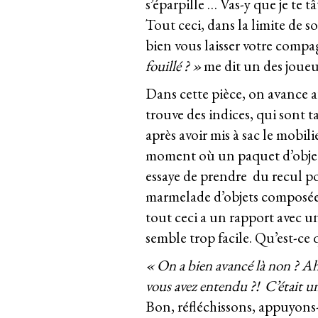
s’éparpille … Vas-y que je te tâ
Tout ceci, dans la limite de 
bien vous laisser votre compa
fouillé ? »
me dit un des joueurs
Dans cette pièce, on avance 
trouve des indices, qui sont t
après avoir mis à sac le mobili
moment où un paquet d’objets 
essaye de prendre du recul po
marmelade d’objets composée 
tout ceci a un rapport avec un
semble trop facile. Qu’est-ce q
« On a bien avancé là non ? Ah
vous avez entendu ?! C’était un 
Bon, réfléchissons, appuyons-