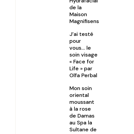
Hydrafacial
de la
Maison
Magnifisens
J’ai testé
pour
vous… le
soin visage
« Face for
Life » par
Olfa Perbal
Mon soin
oriental
moussant
à la rose
de Damas
au Spa la
Sultane de