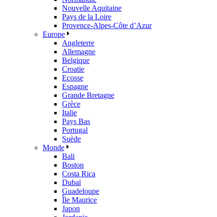
Nouvelle Aquitaine
Pays de la Loire
Provence-Alpes-Côte d’Azur
Europe
Angleterre
Allemagne
Belgique
Croatie
Ecosse
Espagne
Grande Bretagne
Grèce
Italie
Pays Bas
Portugal
Suède
Monde
Bali
Boston
Costa Rica
Dubaï
Guadeloupe
Île Maurice
Japon