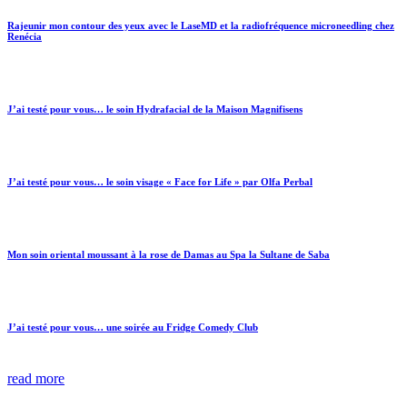
Rajeunir mon contour des yeux avec le LaseMD et la radiofréquence microneedling chez
Renécia
J’ai testé pour vous… le soin Hydrafacial de la Maison Magnifisens
J’ai testé pour vous… le soin visage « Face for Life » par Olfa Perbal
Mon soin oriental moussant à la rose de Damas au Spa la Sultane de Saba
J’ai testé pour vous… une soirée au Fridge Comedy Club
read more