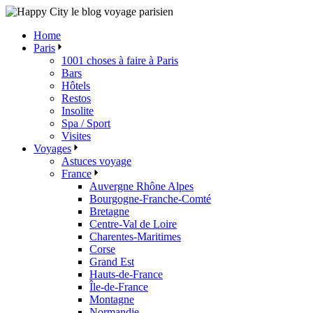
Skip
to
Home
the
Paris
content
1001 choses à faire à Paris
Bars
Hôtels
Restos
Insolite
Spa / Sport
Visites
Voyages
Astuces voyage
France
Auvergne Rhône Alpes
Bourgogne-Franche-Comté
Bretagne
Centre-Val de Loire
Charentes-Maritimes
Corse
Grand Est
Hauts-de-France
Île-de-France
Montagne
Normandie