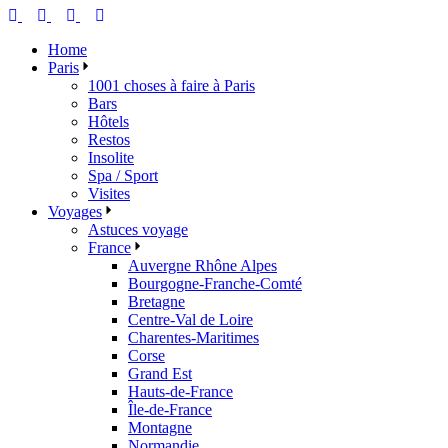
Home
Paris
1001 choses à faire à Paris
Bars
Hôtels
Restos
Insolite
Spa / Sport
Visites
Voyages
Astuces voyage
France
Auvergne Rhône Alpes
Bourgogne-Franche-Comté
Bretagne
Centre-Val de Loire
Charentes-Maritimes
Corse
Grand Est
Hauts-de-France
Île-de-France
Montagne
Normandie