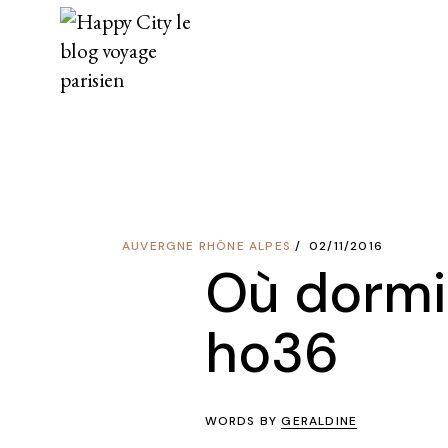
Skip
to
the
content
AUVERGNE RHÔNE ALPES
02/11/2016
Où dormir
ho36
WORDS BY
GERALDINE