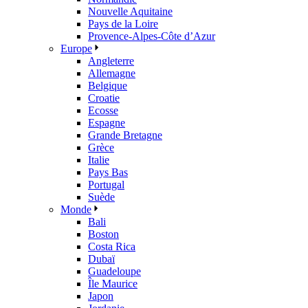
Nouvelle Aquitaine
Pays de la Loire
Provence-Alpes-Côte d’Azur
Europe
Angleterre
Allemagne
Belgique
Croatie
Ecosse
Espagne
Grande Bretagne
Grèce
Italie
Pays Bas
Portugal
Suède
Monde
Bali
Boston
Costa Rica
Dubaï
Guadeloupe
Île Maurice
Japon