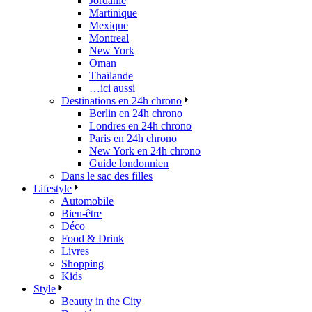
Jordanie
Martinique
Mexique
Montreal
New York
Oman
Thaïlande
…ici aussi
Destinations en 24h chrono
Berlin en 24h chrono
Londres en 24h chrono
Paris en 24h chrono
New York en 24h chrono
Guide londonnien
Dans le sac des filles
Lifestyle
Automobile
Bien-être
Déco
Food & Drink
Livres
Shopping
Kids
Style
Beauty in the City