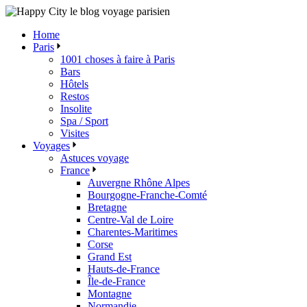
Skip
to
Home
the
Paris
content
1001 choses à faire à Paris
Bars
Hôtels
Restos
Insolite
Spa / Sport
Visites
Voyages
Astuces voyage
France
Auvergne Rhône Alpes
Bourgogne-Franche-Comté
Bretagne
Centre-Val de Loire
Charentes-Maritimes
Corse
Grand Est
Hauts-de-France
Île-de-France
Montagne
Normandie