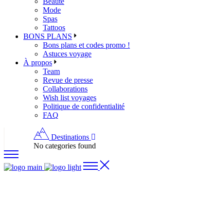
Beauté
Mode
Spas
Tattoos
BONS PLANS
Bons plans et codes promo !
Astuces voyage
À propos
Team
Revue de presse
Collaborations
Wish list voyages
Politique de confidentialité
FAQ
Destinations
No categories found