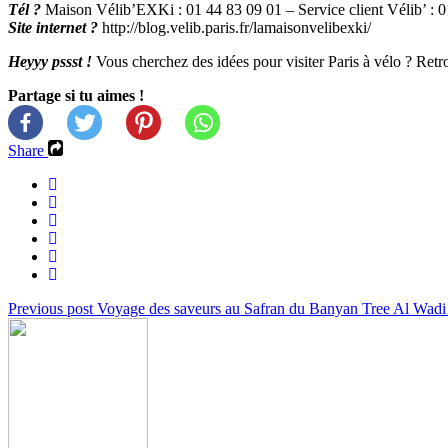
Tél ?
Maison Vélib’EXKi : 01 44 83 09 01 – Service client Vélib’ : 
Site internet ?
http://blog.velib.paris.fr/lamaisonvelibexki/
Heyyy pssst !
Vous cherchez des idées pour visiter Paris à vélo ? Ret
Partage si tu aimes !
Share
Previous post
Voyage des saveurs au Safran du Banyan Tree Al Wad