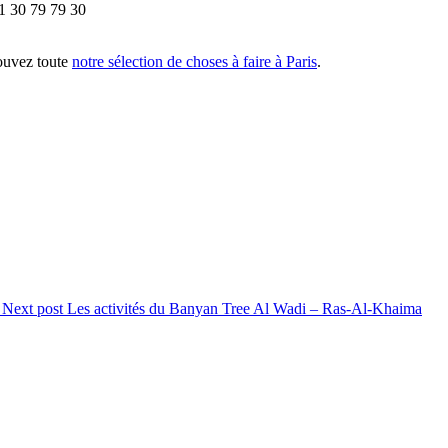
01 30 79 79 30
rouvez toute
notre sélection de choses à faire à Paris
.
i
Next post
Les activités du Banyan Tree Al Wadi – Ras-Al-Khaima