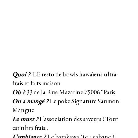
Quoi ?
LE resto de bowls hawaïens ultra-
frais et faits maison.
Où ?
33 de la Rue Mazarine 75006 ¨Paris
On a mangé ?
Le poke Signature Saumon
Mangue
Le must ?
L’association des saveurs ! Tout
est ultra frais…
L’ambiance
?
Le barakawa (i.e. : cabane à