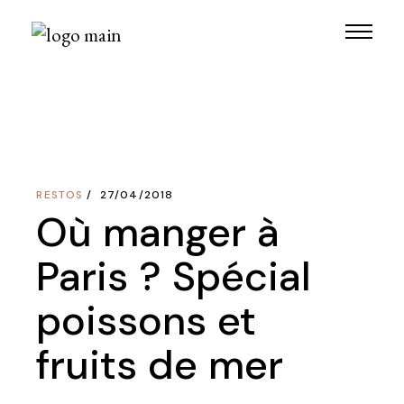
Skip
to
the
content
RESTOS
27/04/2018
Où manger à
Paris ? Spécial
poissons et
fruits de mer