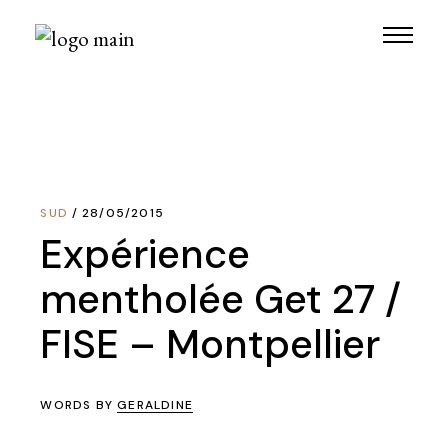
Skip
to
the
content
SUD
28/05/2015
Expérience
mentholée Get 27 /
FISE – Montpellier
WORDS BY
GERALDINE