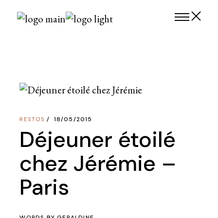
Skip
to
the
content
RESTOS
18/05/2015
Déjeuner étoilé
chez Jérémie –
Paris
WORDS BY
GERALDINE