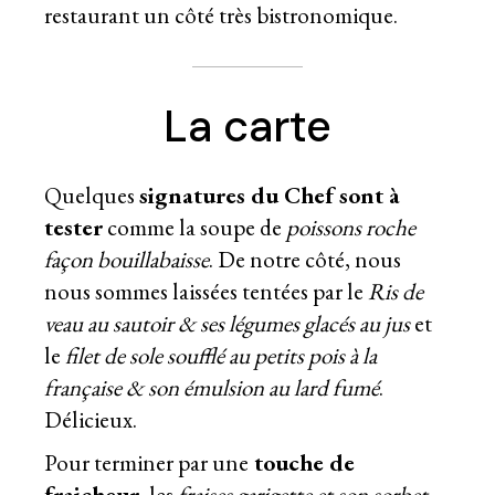
restaurant un côté très bistronomique.
La carte
Quelques
signatures du Chef sont à
tester
comme la soupe de
poissons roche
façon bouillabaisse
. De notre côté, nous
nous sommes laissées tentées par le
Ris de
veau au sautoir & ses légumes glacés au jus
et
le
filet de sole soufflé au petits pois à la
française & son émulsion au lard fumé
.
Délicieux.
Pour terminer par une
touche de
fraicheur
, les
fraises garigette et son sorbet