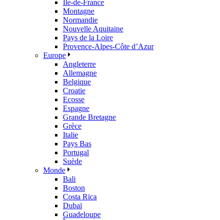
Île-de-France
Montagne
Normandie
Nouvelle Aquitaine
Pays de la Loire
Provence-Alpes-Côte d’Azur
Europe
Angleterre
Allemagne
Belgique
Croatie
Ecosse
Espagne
Grande Bretagne
Grèce
Italie
Pays Bas
Portugal
Suède
Monde
Bali
Boston
Costa Rica
Dubaï
Guadeloupe