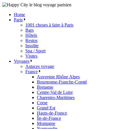
Skip
to
Home
the
Paris
content
1001 choses à faire à Paris
Bars
Hôtels
Restos
Insolite
Spa / Sport
Visites
Voyages
Astuces voyage
France
Auvergne Rhône Alpes
Bourgogne-Franche-Comté
Bretagne
Centre-Val de Loire
Charentes-Maritimes
Corse
Grand Est
Hauts-de-France
Île-de-France
Montagne
Normandie