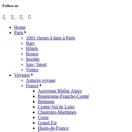
Follow us
Home
Paris
1001 choses à faire à Paris
Bars
Hôtels
Restos
Insolite
Spa / Sport
Visites
Voyages
Astuces voyage
France
Auvergne Rhône Alpes
Bourgogne-Franche-Comté
Bretagne
Centre-Val de Loire
Charentes-Maritimes
Corse
Grand Est
Hauts-de-France