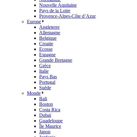
Nouvelle Aquitaine
Pays de la Loire
Provence-Alpes-Côte d’Azur
Europe
Angleterre
Allemagne
Belgique
Croatie
Ecosse
Espagne
Grande Bretagne
Grèce
Italie
Pays Bas
Portugal
Suède
Monde
Bali
Boston
Costa Rica
Dubaï
Guadeloupe
Île Maurice
Japon