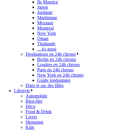
Île Maurice
Japon
Jordanie
Martinique
Mexique
Montreal
New York
Oman
Thaïlande
…ici aussi
Destinations en 24h chrono
Berlin en 24h chrono
Londres en 24h chrono
Paris en 24h chrono
New York en 24h chrono
Guide londonnien
Dans le sac des filles
Lifestyle
Automobile
Bien-être
Déco
Food & Drink
Livres
Shopping
Kids