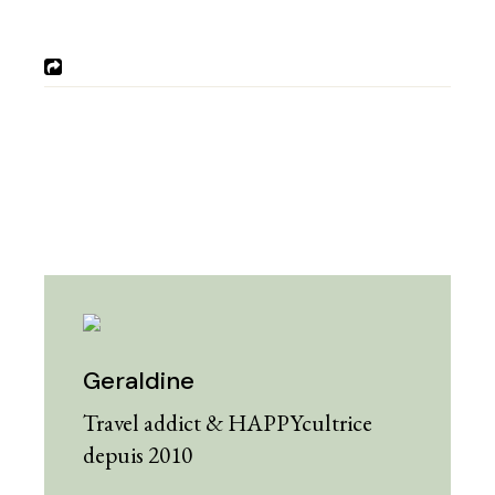
Geraldine
Travel addict & HAPPYcultrice
depuis 2010