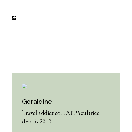
Geraldine
Travel addict & HAPPYcultrice
depuis 2010