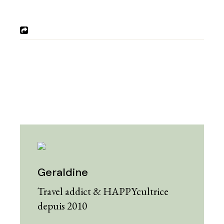
Geraldine
Travel addict & HAPPYcultrice
depuis 2010