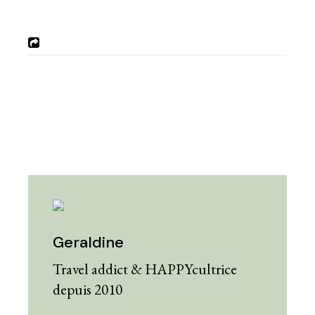
Geraldine
Travel addict & HAPPYcultrice
depuis 2010