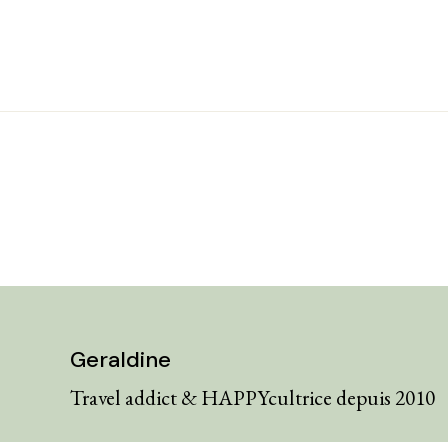
Geraldine
Travel addict & HAPPYcultrice depuis 2010