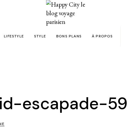
LIFESTYLE
STYLE
BONS PLANS
À PROPOS
Paris
yage
Automobile
Beauty in the City
Bons plans et codes promo !
Team
Bien-être
Beauté
Astuces voyage
Revue de presse
Déco
Mode
Collaborations
Food & Drink
Spas
Wish list voyages
id-escapade-59
ns en 24h chrono
Livres
Tattoos
Politique de confid
des filles
Shopping
FAQ
NE
Kids