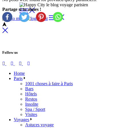
Skip
Partage si tu aimes !
to
the
content
Follow us
Home
Paris
1001 choses à faire à Paris
Bars
Hôtels
Restos
Insolite
Spa / Sport
Visites
Voyages
Astuces voyage