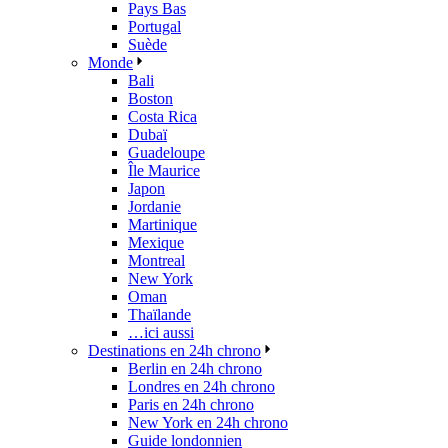
Pays Bas
Portugal
Suède
Monde
Bali
Boston
Costa Rica
Dubaï
Guadeloupe
Île Maurice
Japon
Jordanie
Martinique
Mexique
Montreal
New York
Oman
Thaïlande
…ici aussi
Destinations en 24h chrono
Berlin en 24h chrono
Londres en 24h chrono
Paris en 24h chrono
New York en 24h chrono
Guide londonnien