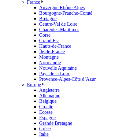
France
Auvergne Rhône Alpes
Bourgogne-Franche-Comté
Bretagne
Centre-Val de Loire
Charentes-Maritimes
Corse
Grand Est
Hauts-de-France
Île-de-France
Montagne
Normandie
Nouvelle Aquitaine
Pays de la Loire
Provence-Alpes-Côte d’Azur
Europe
Angleterre
Allemagne
Belgique
Croatie
Ecosse
Espagne
Grande Bretagne
Grèce
Italie