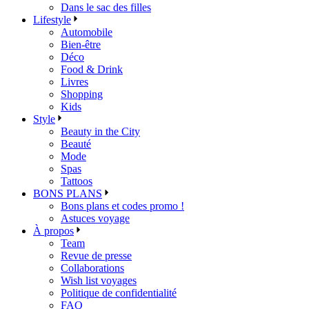
Dans le sac des filles
Lifestyle
Automobile
Bien-être
Déco
Food & Drink
Livres
Shopping
Kids
Style
Beauty in the City
Beauté
Mode
Spas
Tattoos
BONS PLANS
Bons plans et codes promo !
Astuces voyage
À propos
Team
Revue de presse
Collaborations
Wish list voyages
Politique de confidentialité
FAQ