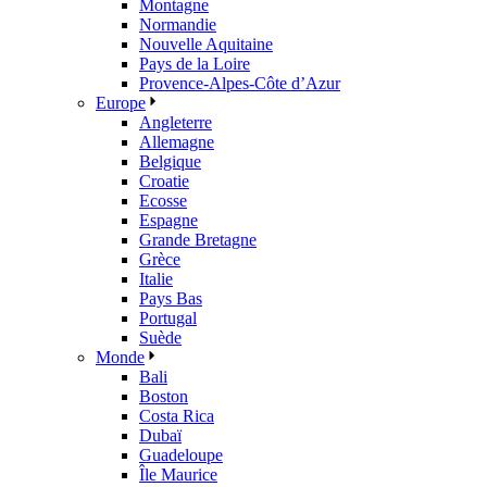
Montagne
Normandie
Nouvelle Aquitaine
Pays de la Loire
Provence-Alpes-Côte d’Azur
Europe
Angleterre
Allemagne
Belgique
Croatie
Ecosse
Espagne
Grande Bretagne
Grèce
Italie
Pays Bas
Portugal
Suède
Monde
Bali
Boston
Costa Rica
Dubaï
Guadeloupe
Île Maurice