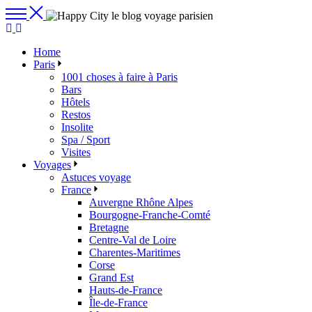
Skip
to
the
content
Home
Paris
1001 choses à faire à Paris
Bars
Hôtels
Restos
Insolite
Spa / Sport
Visites
Voyages
Astuces voyage
France
Auvergne Rhône Alpes
Bourgogne-Franche-Comté
Bretagne
Centre-Val de Loire
Charentes-Maritimes
Corse
Grand Est
Hauts-de-France
Île-de-France