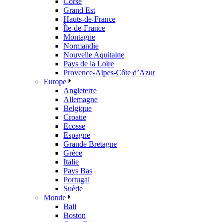
Corse
Grand Est
Hauts-de-France
Île-de-France
Montagne
Normandie
Nouvelle Aquitaine
Pays de la Loire
Provence-Alpes-Côte d’Azur
Europe
Angleterre
Allemagne
Belgique
Croatie
Ecosse
Espagne
Grande Bretagne
Grèce
Italie
Pays Bas
Portugal
Suède
Monde
Bali
Boston