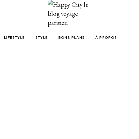
LIFESTYLE
STYLE
BONS PLANS
À PROPOS
Paris
yage
Automobile
Beauty in the City
Bons plans et codes promo !
Team
Bien-être
Beauté
Astuces voyage
Revue de presse
Déco
Mode
Collaborations
Food & Drink
Spas
Wish list voyages
POPULAR STORIES
ns en 24h chrono
Livres
Tattoos
Politique de confid
des filles
Shopping
FAQ
Kids