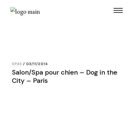
Skip
to
the
content
SPAS
03/11/2014
Salon/Spa pour chien – Dog in the
City – Paris