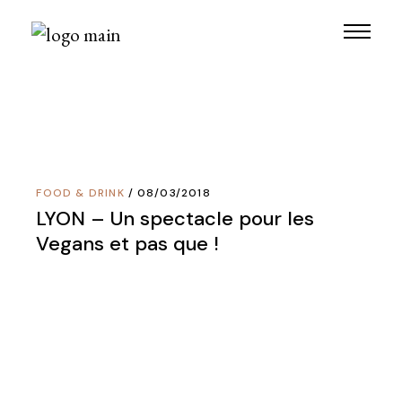
Skip
to
the
content
FOOD & DRINK
08/03/2018
LYON – Un spectacle pour les
Vegans et pas que !