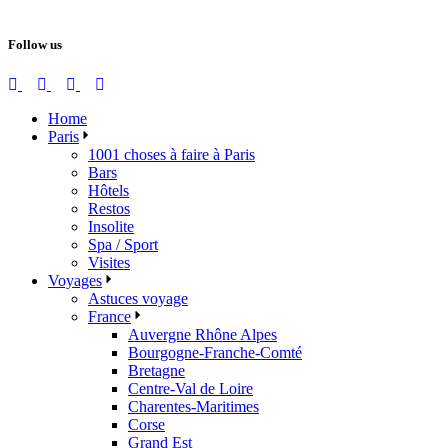
Follow us
Home
Paris
1001 choses à faire à Paris
Bars
Hôtels
Restos
Insolite
Spa / Sport
Visites
Voyages
Astuces voyage
France
Auvergne Rhône Alpes
Bourgogne-Franche-Comté
Bretagne
Centre-Val de Loire
Charentes-Maritimes
Corse
Grand Est