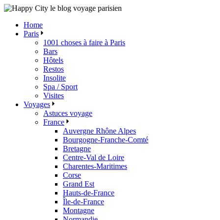
Skip
to
Home
the
Paris
content
1001 choses à faire à Paris
Bars
Hôtels
Restos
Insolite
Spa / Sport
Visites
Voyages
Astuces voyage
France
Auvergne Rhône Alpes
Bourgogne-Franche-Comté
Bretagne
Centre-Val de Loire
Charentes-Maritimes
Corse
Grand Est
Hauts-de-France
Île-de-France
Montagne
Normandie