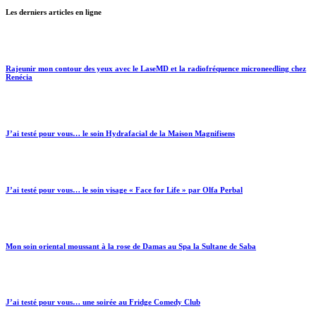
Les derniers articles en ligne
Rajeunir mon contour des yeux avec le LaseMD et la radiofréquence microneedling chez
Renécia
J’ai testé pour vous… le soin Hydrafacial de la Maison Magnifisens
J’ai testé pour vous… le soin visage « Face for Life » par Olfa Perbal
Mon soin oriental moussant à la rose de Damas au Spa la Sultane de Saba
J’ai testé pour vous… une soirée au Fridge Comedy Club