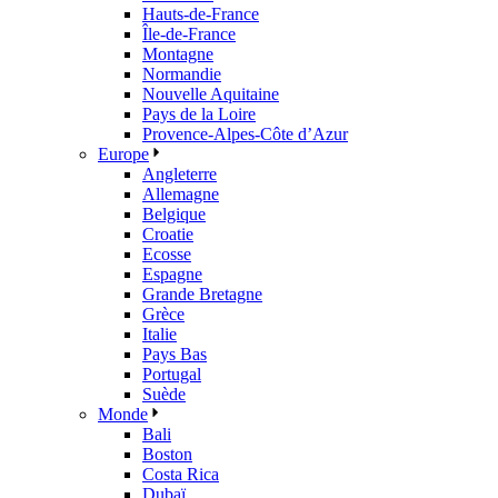
Hauts-de-France
Île-de-France
Montagne
Normandie
Nouvelle Aquitaine
Pays de la Loire
Provence-Alpes-Côte d’Azur
Europe
Angleterre
Allemagne
Belgique
Croatie
Ecosse
Espagne
Grande Bretagne
Grèce
Italie
Pays Bas
Portugal
Suède
Monde
Bali
Boston
Costa Rica
Dubaï