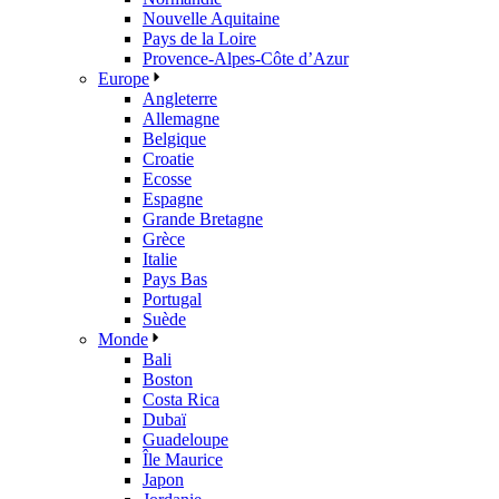
Nouvelle Aquitaine
Pays de la Loire
Provence-Alpes-Côte d’Azur
Europe
Angleterre
Allemagne
Belgique
Croatie
Ecosse
Espagne
Grande Bretagne
Grèce
Italie
Pays Bas
Portugal
Suède
Monde
Bali
Boston
Costa Rica
Dubaï
Guadeloupe
Île Maurice
Japon