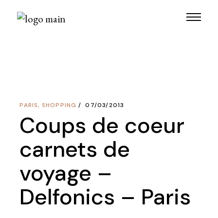
Skip
to
the
content
PARIS
,
SHOPPING
07/03/2013
Coups de coeur
carnets de
voyage –
Delfonics – Paris