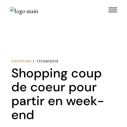
Skip
to
the
content
SHOPPING
17/09/2013
Shopping coup
de coeur pour
partir en week-
end