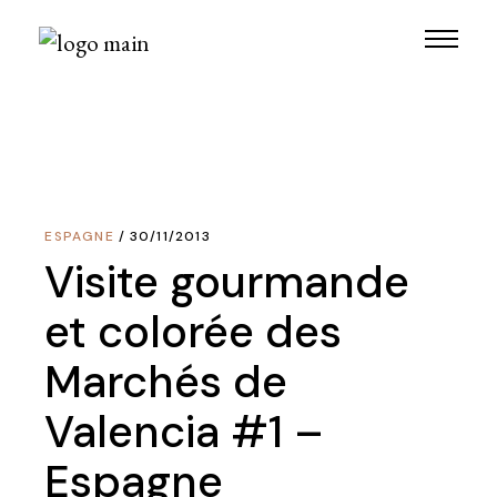
Skip
to
the
content
ESPAGNE
30/11/2013
Visite gourmande
et colorée des
Marchés de
Valencia #1 –
Espagne