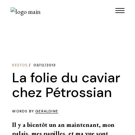
Skip
to
the
content
RESTOS
03/12/2013
La folie du caviar
chez Pétrossian
WORDS BY
GERALDINE
Il y a bientôt un an maintenant, mon
palais, mes papilles, et ma vue sont