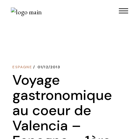
Skip
to
the
content
ESPAGNE
01/12/2013
Voyage
gastronomique
au coeur de
Valencia –