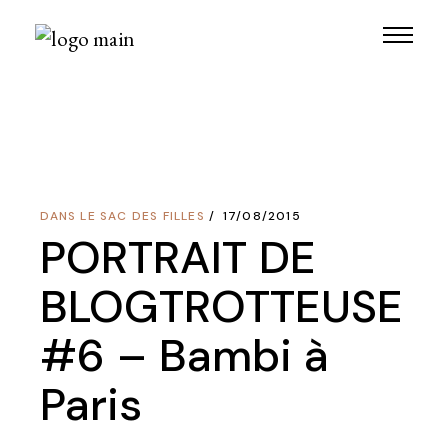
Skip
to
the
content
DANS LE SAC DES FILLES
17/08/2015
PORTRAIT DE
BLOGTROTTEUSE
#6 – Bambi à
Paris