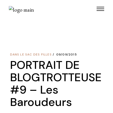
Skip
to
the
content
DANS LE SAC DES FILLES
09/09/2015
PORTRAIT DE
BLOGTROTTEUSE
#9 – Les
Baroudeurs