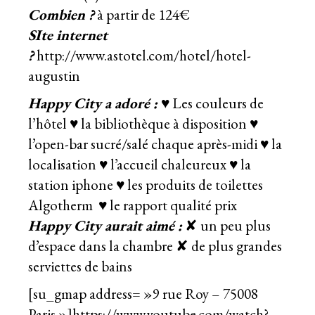
Combien ?
à partir de 124€
SIte internet
?
http://www.astotel.com/hotel/hotel-
augustin
Happy City a adoré :
♥ Les couleurs de
l’hôtel ♥ la bibliothèque à disposition ♥
l’open-bar sucré/salé chaque après-midi ♥ la
localisation ♥ l’accueil chaleureux ♥ la
station iphone ♥ les produits de toilettes
Algotherm ♥ le rapport qualité prix
Happy City aurait aimé :
✘ un peu plus
d’espace dans la chambre ✘ de plus grandes
serviettes de bains
[su_gmap address= »9 rue Roy – 75008
Paris »]https://www.youtube.com/watch?