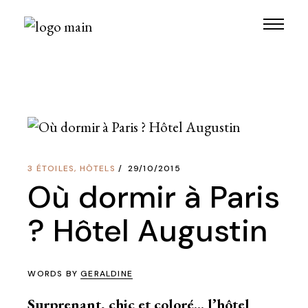
Skip
to
the
content
3 ÉTOILES
,
HÔTELS
29/10/2015
Où dormir à Paris
? Hôtel Augustin
WORDS BY
GERALDINE
Surprenant, chic et coloré… l’hôtel