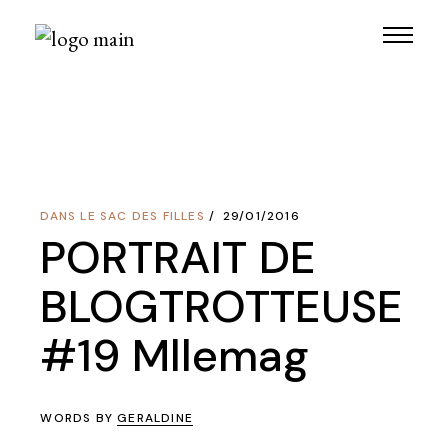
Skip
to
the
content
DANS LE SAC DES FILLES
29/01/2016
PORTRAIT DE
BLOGTROTTEUSE
#19 Mllemag
WORDS BY
GERALDINE