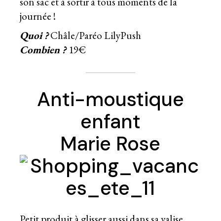
son sac et à sortir à tous moments de la
journée !
Quoi ?
Châle/Paréo LilyPush
Combien ?
19€
Anti-moustique
enfant
Marie Rose
Petit produit à glisser aussi dans sa valise