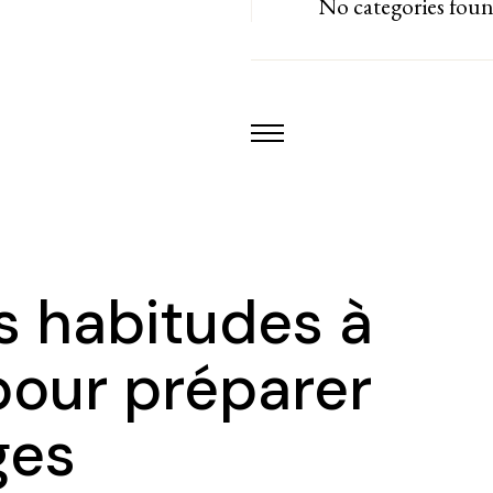
No categories fou
s habitudes à
pour préparer
ges