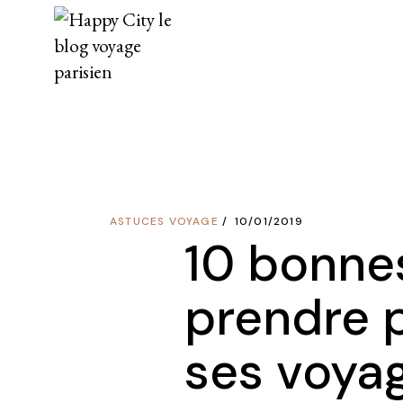
Skip
to
the
content
ASTUCES VOYAGE
10/01/2019
10 bonne
prendre 
ses voya