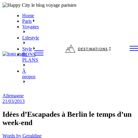
Skip
to
Home
the
Paris
content
Voyages
Lifestyle
Style
DESTINATIONS
BONS
PLANS
À
propos
Allemagne
21/03/2013
Idées d’Escapades à Berlin le temps d’un
week-end
Words by
Geraldine