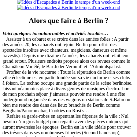
Alors que faire à Berlin ?
Voici quelques incontournables et activités insolites…
+ Assister à un cabaret et se croire dans les années folles : A partir
des années 20, les cabarets ont rejoint Berlin pour offrir des
spectacles insolites avec chanteurs, magiciens, danseurs et même
travestis). Depuis une dizaine d’années, les cabarets ont refait leur
grand retour. Plusieurs endroits propose alors ces revues comme le
Chamäleon Variété, le Bar Jeder Vernunft et l’Admiralspalast.
+ Profiter de la vie nocturne : Toute la réputation de Berlin comme
ville éclectique est en partie fondée sur sa vie nocturne et ses clubs
à foison. La techno occupe une grande partie de la scène berlinoise,
laissant néanmoins place à divers genres de musiques électro. Lors
de mon prochain séjour, j’aimerais pouvoir me rendre à une fête
underground organisée dans des wagons ou stations de S-Bahn ou
bien me rendre des dans des lieux branchés de Berlin comme
Berghain/Panoramabar, Cookies ou Rosi’s…
+ Refaire sa garde-robes en arpentant les friperies de la ville : Nul
besoin d’un gros budget pour repartir avec des pièces uniques qui
auront traversées les époques. Berlin est la ville idéale pour trouver
des trésors dans ses nombreuses friperies (Second handshop),