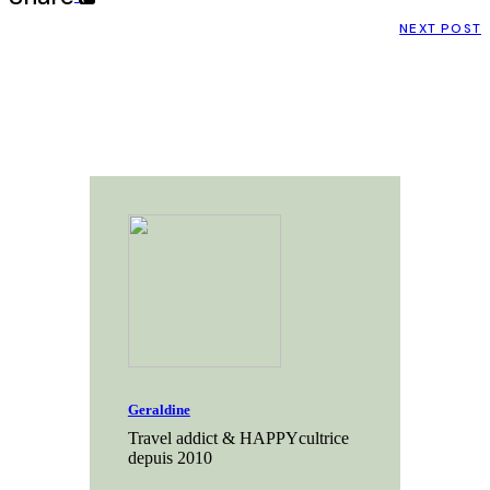
NEXT POST
Geraldine
Travel addict & HAPPYcultrice
depuis 2010