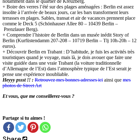
notamment dans le quartier de Kreuzberg.
+ Boire des verres l’été sur des plages aménagées : Berlin est assez
insolite à l’arrivée de beaux jours, car les bars transforment leurs
terrasses en plages. Sables, transat et air de vacances prennent place
comme le Deck 5 (Schönhauser Allee 80 – 10439 Berlin –
Prenzlauer Berg).
+ Comprendre l’histoire de Berlin dans un musée inédit Story of
Berlin (Kurfüstendamm 207-208 – 10719 Berlin – Tlj 10h-20h – 12
euros).
+ Découvrir Berlin en Trabant : D’habitude, je fuis les activités très
touristiques quand je voyage, mais là, je dois avouer que faire une
visite guidée dans une vraie Trabant (la voiture traditionnelle
d’Allemagne de l’Est) dans l’atmosphère typique de l’Est serait je
pense une expérience inoubliable.
Heyyy pssst !! :
Retrouvez mes bonnes adresses ici
ainsi que
mes
photos de Street Art
Et vous, que me conseillerez-vous ?
Partage si tu aimes !
Share