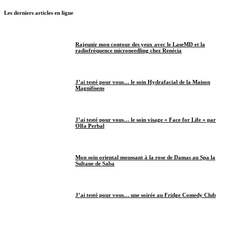
Les derniers articles en ligne
Rajeunir mon contour des yeux avec le LaseMD et la
radiofréquence microneedling chez Renécia
J’ai testé pour vous… le soin Hydrafacial de la Maison
Magnifisens
J’ai testé pour vous… le soin visage « Face for Life » par
Olfa Perbal
Mon soin oriental moussant à la rose de Damas au Spa la
Sultane de Saba
J’ai testé pour vous… une soirée au Fridge Comedy Club