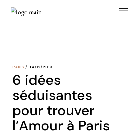
Skip
to
the
content
PARIS
14/12/2013
6 idées
séduisantes
pour trouver
l’Amour à Paris