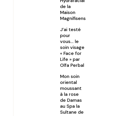
Hydrafacial
de la
Maison
Magnifisens
J’ai testé
pour
vous… le
soin visage
« Face for
Life » par
Olfa Perbal
Mon soin
oriental
moussant
à la rose
de Damas
au Spa la
Sultane de