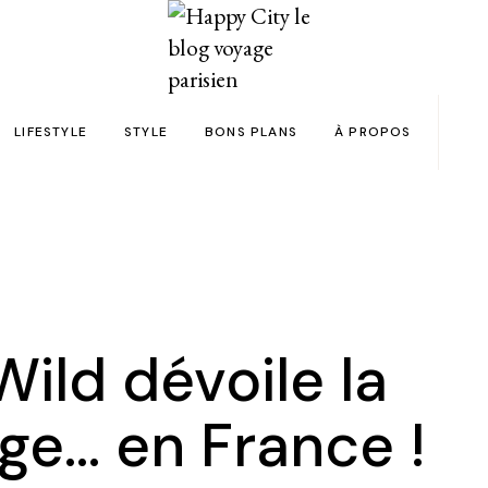
LIFESTYLE
STYLE
BONS PLANS
À PROPOS
Paris
yage
Automobile
Beauty in the City
Bons plans et codes promo !
Team
Bien-être
Beauté
Astuces voyage
Revue de presse
Déco
Mode
Collaborations
Food & Drink
Spas
Wish list voyages
ild dévoile la
ns en 24h chrono
Livres
Tattoos
Politique de confid
ge… en France !
des filles
Shopping
FAQ
Kids