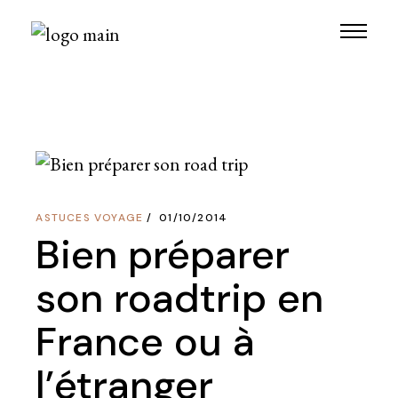
Skip
to
the
content
ASTUCES VOYAGE
01/10/2014
Bien préparer
son roadtrip en
France ou à
l’étranger